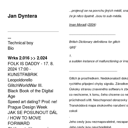
...projevují se na povrchu jiných médií, s
Jan Dyntera
že je něco špatně. Jsou to sub-média.
Iman Moradi
(
2004
)
___________________________
...
Technical boy
British Dictionary definitions for glitch
Bio
/ɡlɪtʃ/
1.
Wrks 2.016 >> 2.024
a sudden instance of malfunctioning or irre
FOLK IS DADDY - 17. 8.
2024 17:00 -
____________________________
KUNSTFABRIK
Glitch je prostředkem. Nedokonalostí doko
Leopoldorello
rychlého připojení chyby signálu. Zárodk
GlitchWorldWar III.
Úskoky stranou znaveného softwaru k zbě
Black Book of the Digital
co nechceme, k tomu, čeho chceme co nevid
Age
průchdnosti sítě. Neschopnost obrazovky 
Speed art dating? Proč ne!
Transkódová mapa skokového narušení o
Prague Design Week
cokoli
JAK SE POSUNOUT DÁL
.
/ HOW TO MOVE
Jeho cesty jsou nezmapovatelné, nezapa
FORWARD
Jeho cesty jsou neuchopitelné.