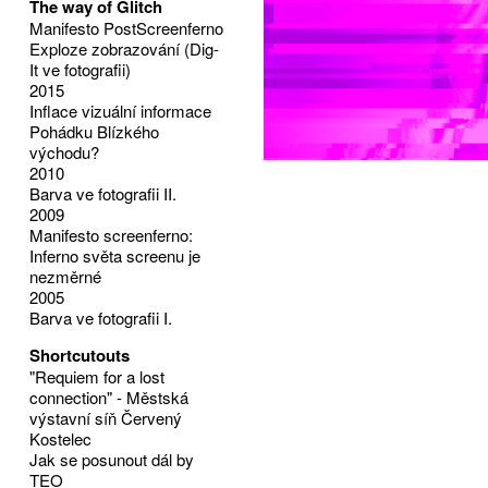
The way of Glitch
Manifesto PostScreenferno
Exploze zobrazování (Dig-
It ve fotografii)
2015
Inflace vizuální informace
Pohádku Blízkého
východu?
2010
Barva ve fotografii II.
2009
Manifesto screenferno:
Inferno světa screenu je
nezměrné
2005
Barva ve fotografii I.
Shortcutouts
"Requiem for a lost
connection" - Městská
výstavní síň Červený
Kostelec
Jak se posunout dál by
TEO