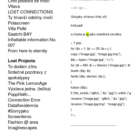
Chtít pootočit se moci
Vltava
---//---)(---..
LOST CONNECTIONS
Ty tmavší odstíny moči
Ústupky stranou trhly sítí
Polascreen
troll padl
Villa Pellé
Saatchi BAY
a chyba je
jako estetická zkratka.
tu
Inflattable information No.
< ? php
007
for ($x = 1; $x <= 30; $x++) {
From here to eternity
copy (“image.jpg”, “image.jpg.tmp”);
$fp = fopen (“image.jpg”, “r+”);
Lost Projects
for ($i = 450; $i <= filesize (“image.jpg”); $
To dodám zítra
fseek ($fp, $i);
Srdečné pozdravy z
fwrite ($fp, dechex ($x));
apokalypsy
}
The Pink LemonAge
fclose ($fp);
Výstava jedna. (tečka)
if (file_exists (“glitch_”.$x.”.jpg”)) unlink (“g
Poppříběh...
rename (“image.jpg”, “glitch_”.$x.”.jpg”);
Connection Error
rename (“image.jpg.tmp”, “image.jpg”);
Dataflexidermia
}
#Sorryjako
? >
Screenferno
Fashion @ area
__________________________
Imaginescapes