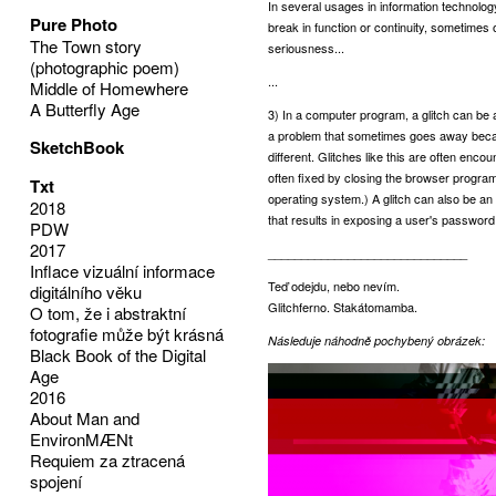
In several usages in information technolo
Pure Photo
break in function or continuity, sometimes 
The Town story
seriousness...
(photographic poem)
...
Middle of Homewhere
A Butterfly Age
3) In a computer program, a glitch can be a
a problem that sometimes goes away becau
SketchBook
different. Glitches like this are often enc
often fixed by closing the browser program 
Txt
operating system.) A glitch can also be an 
2018
that results in exposing a user's password
PDW
2017
______________________________
Inflace vizuální informace
Teď odejdu, nebo nevím.
digitálního věku
Glitchferno. Stakátomamba.
O tom, že i abstraktní
fotografie může být krásná
Následuje náhodně pochybený obrázek:
Black Book of the Digital
Age
2016
About Man and
EnvironMÆNt
Requiem za ztracená
spojení