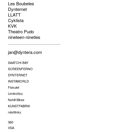
Les Boubeles
Dynternet
LLATT
Cyklista
KVK
Theatro Pudo
nineteen-nineties
jan@dyntera.com
SAATCHI BAY
SCREENFERNO
DYNTERNET
INSTAWORLD
Fiskulet
Uměníčko
Nohill Bikes
KUNSTFABRIK
nástěnky
360
VSA